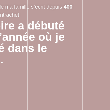
de ma famille s’écrit depuis
400
trachet.
ire a débuté
l’année où je
é dans le
…