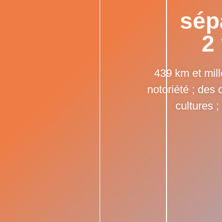
sép
2
439 km et mil
notoriété ; des
cultures 