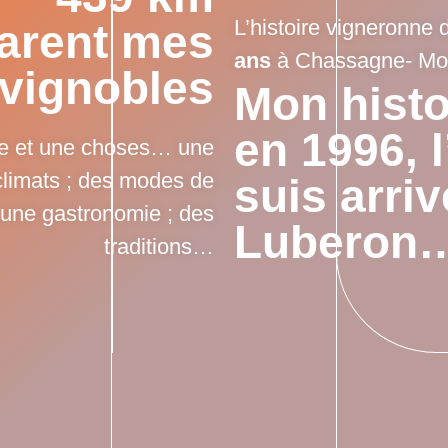
L’histoire vigneronne 
arent mes
ans
à Chassagne- Mon
 vignobles
Mon histo
en 1996, 
le et une choses… une
 climats ; des modes de
suis arriv
; une gastronomie ; des
Luberon
traditions…