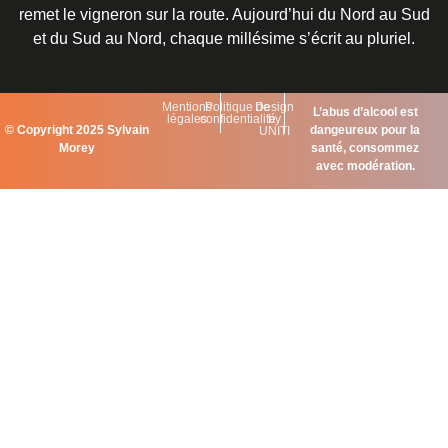
remet le vigneron sur la route. Aujourd’hui du Nord au Sud
et du Sud au Nord, chaque millésime s’écrit au pluriel.
Mentions
Politique de
Design
L’abus d’alcool est
légales
confidentialité
by
©
Copyright 2025 Sylvain
dangeureux pour la
UNITI
Morey
santé, consommez
avec modération.