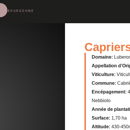
BOURGOGNE
Caprier
Domaine:
Lubero
Appellation d’Ori
Viticulture:
Viticu
Commune:
Cabriè
Encépagement:
4
Nebbiolo
Année de plantat
Surface:
1,70 ha
Altitude:
430-450