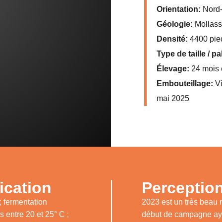
Orientation:
Nord-
Géologie:
Mollasse
Densité:
4400 pie
Type de taille / p
Élevage:
24 mois 
Embouteillage:
Vi
mai 2025
ication
Perception
; fermentation
2023 est un très beau 
 entre 20 et 25° C ;
début de campagne aya