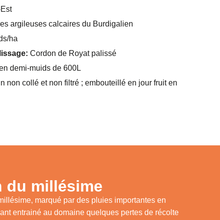
Est
s argileuses calcaires du Burdigalien
ds/ha
alissage:
Cordon de Royat palissé
en demi-muids de 600L
n non collé et non filtré ; embouteillé en jour fruit en
 du millésime
millésime, marqué par des pluies importantes en
nt entrainé au domaine quelques pertes de récolte